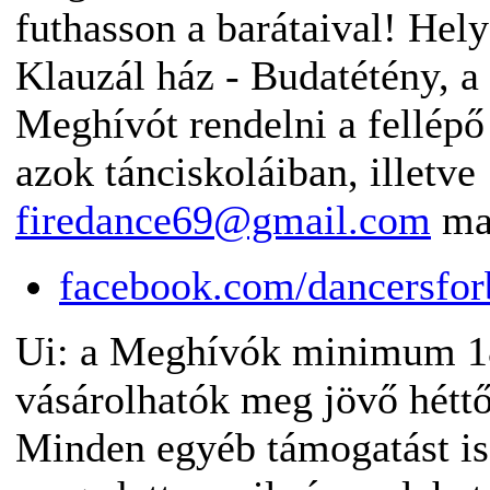
futhasson a barátaival! Hely
Klauzál ház - Budatétény, 
Meghívót rendelni a fellépő
azok tánciskoláiban, illetve
firedance69@gmail.com
mai
facebook.com/dancersfor
Ui: a Meghívók minimum 1
vásárolhatók meg jövő hétt
Minden egyéb támogatást is