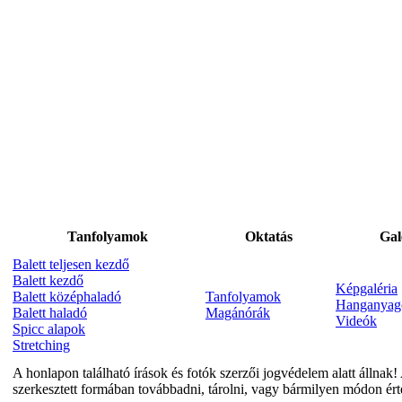
Tanfolyamok
Oktatás
Gal
Balett teljesen kezdő
Balett kezdő
Képgaléria
Balett középhaladó
Tanfolyamok
Hanganyag
Balett haladó
Magánórák
Videók
Spicc alapok
Stretching
A honlapon található írások és fotók szerzői jogvédelem alatt állnak! 
szerkesztett formában továbbadni, tárolni, vagy bármilyen módon ért