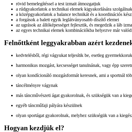
rövid bemelegítéssel a test izmait átmozgatjuk
a rúdgyakorlatok a technikai elemek kigyakorlására szolgálna
a középgyakorlatok a balance technikát és a koordinációs készség
a forgások a balett egyik leglátványosabb díszítő elemei
az ugrások az állóképességet fejlesztik, és megedzik a láb izma
az egyes technikai elemek kombinációkba helyezve már valód
Felnőttként leggyakrabban azért kezdenek 
kedvtelésből, régi vágyukat teljesítik be, esetleg gyermekkoru
harmonikus mozgást, kecsességet tanulnának, vagy épp szeret
olyan kondícionáló mozgásformát keresnek, ami a sportnál töb
táncélményre vágynak
más táncművészeti ágat gyakorolnak, és szükségük van a kieg
egyéb táncműfaji pályára készülnek
olyan sportágat gyakorolnak, melyhez szükségük van a kiegészí
Hogyan kezdjük el?