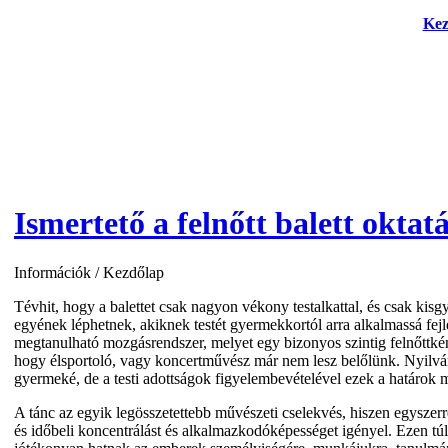
Kez
Ismertető a felnőtt balett oktat
Információk
/
Kezdőlap
Tévhit, hogy a balettet csak nagyon vékony testalkattal, és csak ki
egyének léphetnek, akiknek testét gyermekkortól arra alkalmassá fej
megtanulható mozgásrendszer, melyet egy bizonyos szintig felnőttként
hogy élsportoló, vagy koncertművész már nem lesz belőlünk. Nyilvánv
gyermeké, de a testi adottságok figyelembevételével ezek a határok 
A tánc az egyik legösszetettebb művészeti cselekvés, hiszen egyszerre
és időbeli koncentrálást és alkalmazkodóképességet igényel. Ezen tú