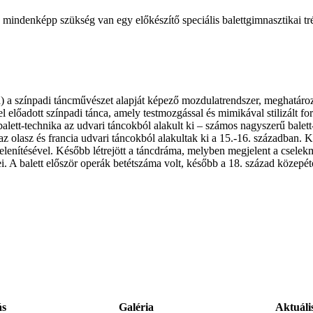
te mindenképp szükség van egy előkészítő speciális balettgimnasztikai tr
zata) a színpadi táncművészet alapját képező mozdulatrendszer, meghatár
előadott színpadi tánca, amely testmozgással és mimikával stilizált for
 balett-technika az udvari táncokból alakult ki – számos nagyszerű balett
 az olasz és francia udvari táncokból alakultak ki a 15.-16. században. 
lenítésével. Később létrejött a táncdráma, melyben megjelent a cselekm
i. A balett először operák betétszáma volt, később a 18. század közepétő
ás
Galéria
Aktuáli