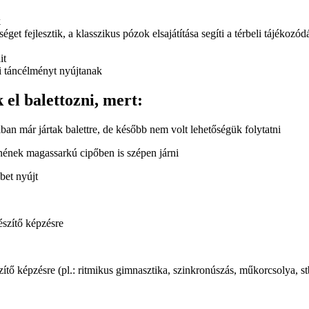
k
et fejlesztik, a klasszikus pózok elsajátítása segíti a térbeli tájékozód
it
i táncélményt nyújtanak
el balettozni, mert:
kban már jártak balettre, de később nem volt lehetőségük folytatni
nének magassarkú cipőben is szépen járni
bet nyújt
észítő képzésre
tő képzésre (pl.: ritmikus gimnasztika, szinkronúszás, műkorcsolya, st