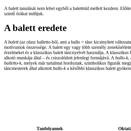
A balett tanulását nem lehet egyből a balettrúd mellett kezdeni. Előt
szintű órákat indítjuk.
A balett eredete
A balett
(az olasz balletto-ból, ami a ballo = tánc kicsinyített válto
motívumok összessége. A balett egy vagy több személy zenekísérlettel 
érzelmeket és a klasszikus balett táncnyelvét használja. A klasszikus
alkotó munkája által – és csiszolódott jelenlegi formájává. A
ballo-k
,
balletto-k
, melyek már tartalmat hordoztak, szimbolikus figurák megje
táncmesterek által alkotott
ballo-k
a későbbi klasszikus balett gyökere
Tanfolyamok
Oktat