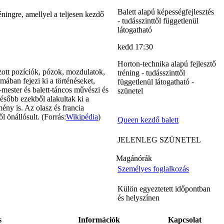
Balett alapú képességfejlesztés
éningre, amellyel a teljesen kezdő
- tudásszinttől függetlenül
látogatható
kedd 17:30
Horton-technika alapú fejlesztő
ozott pozíciók, pózok, mozdulatok,
tréning - tudásszinttől
mában fejezi ki a történéseket,
függetlenül látogatható -
-mester és balett-táncos művészi és
szünetel
Később ezekből alakultak ki a
ény is. Az olasz és francia
l önállósult. (Forrás:
Wikipédia
)
Queen kezdő balett
JELENLEG SZÜNETEL
Magánórák
Személyes foglalkozás
Külön egyeztetett időpontban
és helyszínen
s
Információk
Kapcsolat