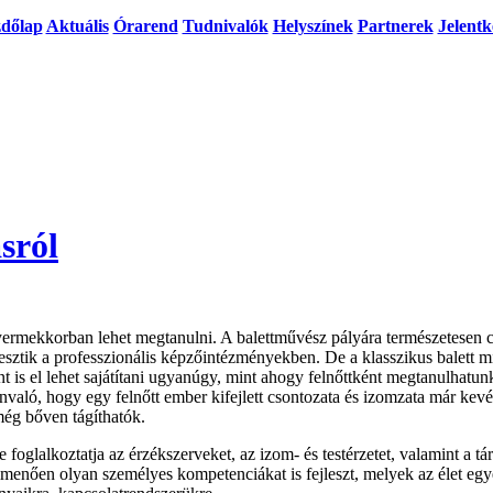
dőlap
Aktuális
Órarend
Tudnivalók
Helyszínek
Partnerek
Jelentk
ásról
sgyermekkorban lehet megtanulni. A balettművész pályára természetesen c
lesztik a professzionális képzőintézményekben. De a klasszikus balett m
 is el lehet sajátítani ugyanúgy, mint ahogy felnőttként megtanulhatun
aló, hogy egy felnőtt ember kifejlett csontozata és izomzata már kevé
még bőven tágíthatók.
 foglalkoztatja az érzékszerveket, az izom- és testérzetet, valamint a t
lmenően olyan személyes kompetenciákat is fejleszt, melyek az élet eg