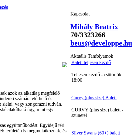
ezés
Kapcsolat
Mihály Beatrix
70/3323266
beus@developpe.hu
Aktuális Tanfolyamok
Balett teljesen kezdő
Teljesen kezdő - csütörtök
18:00
sak azok az alkatilag megfelelő
Curvy (plus size) Balett
indenki számára elérhető és
k síelni, vagy zongorázni tudván,
sbé alakítható úgy, mint egy
CURVY (plus size) balett -
szünetel
ársas együttműködést. Egyidejű téri
yéb területén is megmutatkoznak, és
Silver Swans (60+) balett