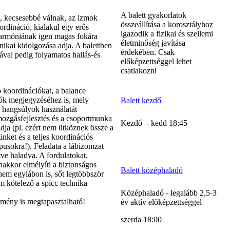
A balett gyakorlatok
ak, kecsesebbé válnak, az izmok
összeállítása a korosztályhoz
ordináció, kialakul egy erős
igazodik a fizikai és szellemi
sharmóniának igen magas fokára
életminőség javítása
hnikai kidolgozása adja. A balettben
érdekében. Csak
ával pedig folyamatos hallás-és
előképzettséggel lehet
csatlakozni
b koordinációkat, a balance
ók megjegyzéséhez is, mely
Balett kezdő
i hangsúlyok használatát
 mozgásfejlesztés és a csoportmunka
Kezdő - kedd 18:45
adja (pl. ezért nem ütköznek össze a
nket és a teljes koordinációs
pusokra!). Feladata a lábizomzat
ve haladva. A fordulatokat,
anakkor elmélyíti a biztonságos
Balett középhaladó
nem egylábon is, sőt legtöbbször
m kötelező a spicc technika
Középhaladó - legalább 2,5-3
élmény is megtapasztalható!
év aktív előképzettséggel
szerda 18:00