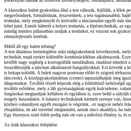
jótékonyan hatnak az emberek személyiségére, munkájukra, tanulmán
A klasszikus balett gyakorlása által a test változik, fejlődik, a lél
megerősödnek, formálódnak, feszesednek, a test rugalmasabbá, hajléko
testtudat, mely megkönnyíti és lerövidíti a tánctanulást egyéb más t
lehet jutni. Ennek hátterét a helyes testtartás, a lépéstechnikák, az 
mindig minden pillanatban uraljuk a testünket, ez viszont sok gyako
ritmusfejlesztés történik.
Miből áll egy balett tréning?
A test általános bemelegítése után rúdgyakorlatok következnek, mely
technikát, majd ezeket különféle kombinációkban alkalmazzuk. Ezz
később nagy segítség a koreográfiák tanulásában, ráadásul mindezt a
összeillesztjük a táncban alkalmazott hangsúlyokkal. Ezt követik a k
is bekapcsolódik. A balett nagyon pontosan előírt és szigorú térhaszn
táncosok). A középgyakorlatokban (center) tapasztalhatjuk meg igazán
állapotunkat. További részét képezik még a különböző nehézségű ugrá
további erősítése, mely a láb gyorsaságának egyik kulcseleme, valami
forgásokat megtanítjuk kétlábon és egylábon is, ezen belül a súlyláb 
tengely használatot. A balance technikának kiemelt szerepe van, his
közben valamilyen egyéb mozgást is végzünk...ez nagyon nehéz feladat
elsajátítása, de aki szeretné megtanulni, annak sincs akadálya, ha már
Egy bizonyos szint felett pedig már ott van a művészi élmény is, és 
Az órák klasszikus felépítése