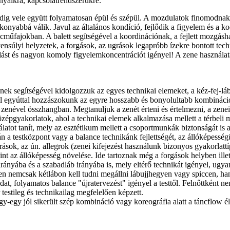
yaikra, kapcsolatrendszerükre.
ek pedig vele együtt folyamatosan épül és szépül. A mozdulatok finomodn
nyabbá válik. Javul az általános kondíció, fejlődik a figyelem és a ko
áncműfajokban. A balett segítségével a koordinációnak, a fejlett mozgá
egyensúlyi helyzetek, a forgások, az ugrások legapróbb ízekre bontott tec
rlást és nagyon komoly figyelemkoncentrációt igényel! A zene használat
nek segítségével kidolgozzuk az egyes technikai elemeket, a kéz-fej-lá
el egyúttal hozzászokunk az egyre hosszabb és bonyolultabb kombináci
 zenével összhangban. Megtanuljuk a zenét érteni és értelmezni, a zene
özépgyakorlatok, ahol a technikai elemek alkalmazása mellett a térbeli
álatot tanít, mely az esztétikum mellett a csoportmunkák biztonságát is 
 a testközpont vagy a balance technikánk fejlettségét, az állóképességü
sok, az ún. allegrok (zenei kifejezést használunk bizonyos gyakorlattí
nt az állóképesség növelése. Ide tartoznak még a forgások helyben illet
irányába és a szabadláb irányába is, mely eltérő technikát igényel, ugy
zen nemcsak kétlábon kell tudni megállni lábujjhegyen vagy spiccen, ha
, folyamatos balance "újratervezést" igényel a testtől. Felnőttként ne
 testileg és technikailag megfelelően képzett.
egy-egy jól sikerült szép kombináció vagy koreográfia alatt a táncflow 