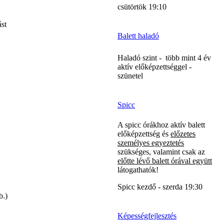
csütörtök 19:10
ást
Balett haladó
Haladó szint - több mint 4 év
aktív előképzettséggel -
szünetel
Spicc
A spicc órákhoz aktív balett
előképzettség és
előzetes
személyes egyeztetés
szükséges, valamint csak az
előtte lévő balett órával együtt
látogathatók!
Spicc kezdő - szerda 19:30
b.)
Képességfejlesztés